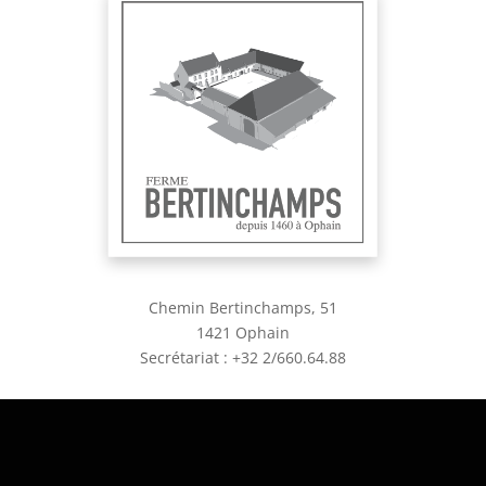
Chemin Bertinchamps, 51
1421 Ophain
Secrétariat : +32 2/660.64.88