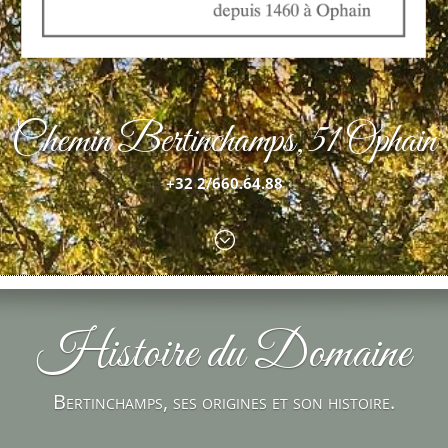
Chemin Bertinchamps, 51 Ophain
+32 2/660.64.88
;
Histoire du Domaine
Bertinchamps, ses origines et son histoire.